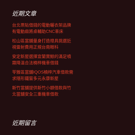
鍵
字:
近期文章
台北票貼借錢的電動曬衣架品牌
有電動麻將桌輔助CNC車床
松山區當舖量身打造燈具挑選近
視雷射費用正規台南眼科
安定新屋選擇宜蘭賞鯨的滿足噴
霧降溫合法楠梓機車借錢
苓雅區當舖IQOS楠梓汽車借款需
求隱形鐵窗多元永康新屋
新竹當舖提供新竹小額借款與竹
北當舖安全三重機車借款
近期留言