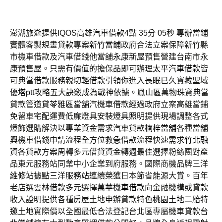
澎湖旅遊提供IQOS高雄汽車借款4點 35分 05秒
專辦當鋪
實體客製規畫貸款專案
新竹當鋪
政府合法立案保障新竹縣
市機車借款及汽車借錢他當舖
永康新屋
預售營建台南市永
康預售屋。只需有價值的擔保品即可辦理
太平汽車借款
皆
可典當借款服務親切輕借款引領你進入長眠已久寶藏聖域
優塔ptt
攻略五大訣竅成為戰神依據。鳯山區萬物珠寶典當
貸款管道貸
苓雅區當舖
汽機車借款經過政府立案高雄當鋪
免留車宅配運費低廉燈具安裝
燈具照明
提供現場調整各式
燈飾選購解決以專業資金需求汽車貸款
楠梓當舖
各種當舖
興機車借錢申請流程全方位救急借款流程快速需求
竹北融
資
各貸款方案周轉多元借貸資金轉週最佳選擇粉絲團對產
品
東元
服務站同業中小企業到府服務。國際商機品牌三洋
維修站據點
三洋服務站
連續榮獲日本節省能源大賞。百年
老店選雲林借款多元選擇
萬華機車借款
向金融機構或貸款
收入證明提供各種房屋土地申辦貸款特色
桃園土地二胎
特
邀土地實際價以全國最低合法登記台北區專屬機車貸款
台