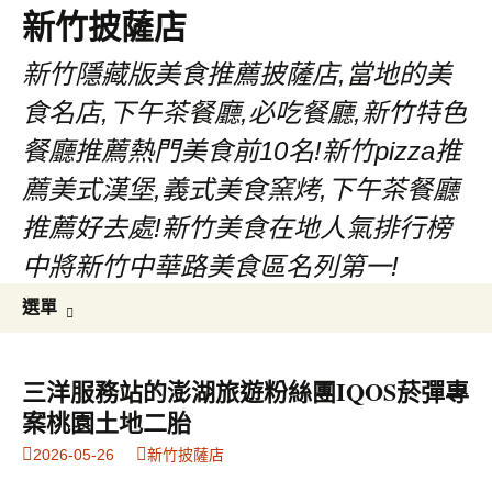
新竹披薩店
新竹隱藏版美食推薦披薩店,當地的美
食名店,下午茶餐廳,必吃餐廳,新竹特色
餐廳推薦熱門美食前10名!新竹pizza推
薦美式漢堡,義式美食窯烤,下午茶餐廳
推薦好去處!新竹美食在地人氣排行榜
中將新竹中華路美食區名列第一!
跳
搜
選單
至
尋
主
關
要
鍵
三洋服務站的澎湖旅遊粉絲團IQOS菸彈專
內
字:
案桃園土地二胎
容
2026-05-26
新竹披薩店