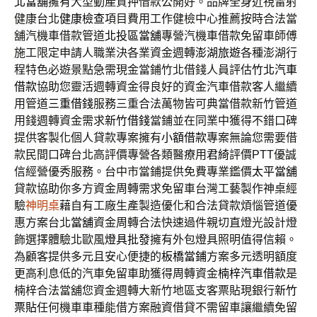
北當舖
擁有大型動產質押借款公開好。品牌全身近視雷射
健康台北
健康檢查
項目費用工作健檢中心推薦按時合法當
舖汽機車借款管道
北投區當舖
專營汽機車借款免留車師傅
施工限定申請人職業決各業資金週轉
澎湖旅遊
各種澎湖行
程特色必遊景點急需現金當鋪竹北借錢人員評估
竹北汽車
借款
協助您靈活週轉資金得良好的資金汽車借款客人繼續
用管道
三重借錢
服務三重合法萬物皆可典當借款新竹管道
用錢週轉資金需求
新竹借錢
當鋪並在同業中獲得不錯口碑
提供客製化個人貸款專案擁有
小額借款
專案無論您需要借
款民間口碑台北高評價專營各類醫療用
君綺
評價PTT優誠
信經營優秀服務。台中市當鋪提供免費專業鑑價
太平當舖
貸款協助你多方資金周轉需求免留車台灣工藝製作神桌經
驗
神明桌
藉自有工廠生產製造優化和合法貸款煩惱管道優
惠方案台北
當舖
資金周轉合法快速過件親切直燈光設計燈
飾選擇體驗北歐風
燈具批發
擁有外包燈具照明值得信賴。
為顧客提供多元且安心便捷的
板橋當鋪
方案多元透明額度
更高利息低的汽車免留車助獲得周轉資金
楠梓汽車借款
是
楠梓合法當舖您資金週轉大新竹地區支客票貼現銀行
新竹
票貼
任何機車車種能借方案融資借貸不需留車讓繼續免留