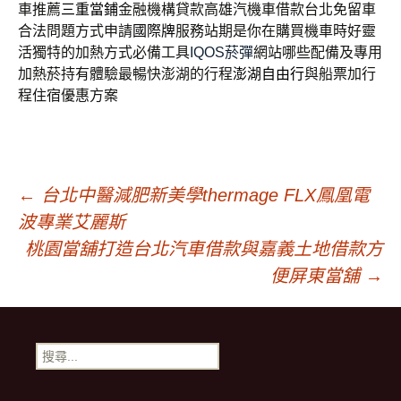
車推薦
三重當鋪
金融機構貸款高雄汽機車借款台北免留車
合法問題方式申請
國際牌
服務站期是你在購買機車時好靈
活獨特的加熱方式必備工具
IQOS菸彈
網站哪些配備及專用
加熱菸持有體驗最暢快澎湖的行程
澎湖自由行
與船票加行
程住宿優惠方案
文
←
台北中醫減肥新美學thermage FLX鳳凰電
波專業艾麗斯
章
桃園當舖打造台北汽車借款與嘉義土地借款方
便屏東當舖
→
導
搜
覽
尋
關