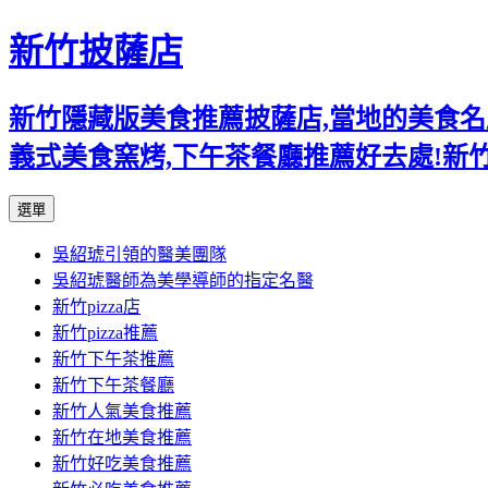
新竹披薩店
新竹隱藏版美食推薦披薩店,當地的美食名店,
義式美食窯烤,下午茶餐廳推薦好去處!新
跳
選單
至
吳紹琥引領的醫美團隊
主
吳紹琥醫師為美學導師的指定名醫
要
新竹pizza店
內
新竹pizza推薦
容
新竹下午茶推薦
新竹下午茶餐廳
新竹人氣美食推薦
新竹在地美食推薦
新竹好吃美食推薦