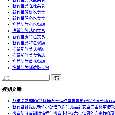
導
新竹推薦在地美食
覽
新竹推薦好吃美食
新竹推薦必吃美食
推薦新竹必吃餐廳
推薦新竹熱門美食
新竹推薦特色美食
新竹推薦特色餐廳
推薦新竹美式餐廳
推薦新竹美食名店
推薦新竹義式餐廳
推薦新竹隱藏版美食
搜
尋
近期文章
關
鍵
苓雅區當舖IQOS楠梓汽車借款需求隱形鐵窗多元永康新
字:
新竹當舖提供新竹小額借款與竹北當舖安全三重機車借款
桃園沙發當舖授信條件桃園眼科專業抽化糞池與電梯保養