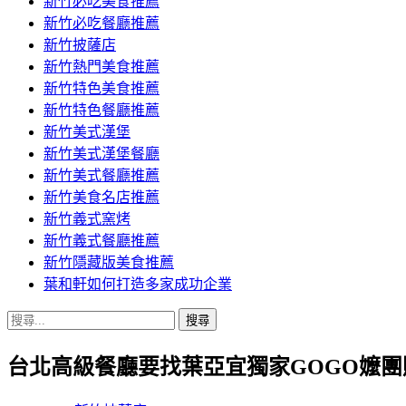
新竹必吃美食推薦
新竹必吃餐廳推薦
新竹披薩店
新竹熱門美食推薦
新竹特色美食推薦
新竹特色餐廳推薦
新竹美式漢堡
新竹美式漢堡餐廳
新竹美式餐廳推薦
新竹美食名店推薦
新竹義式窯烤
新竹義式餐廳推薦
新竹隱藏版美食推薦
葉和軒如何打造多家成功企業
搜
尋
台北高級餐廳要找葉亞宜獨家GOGO嬤
關
鍵