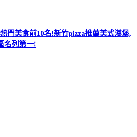
美食前10名!新竹pizza推薦美式漢堡,
區名列第一!