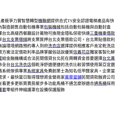
生產競爭力實智慧轉型
機聯網
提供合式TS安全認證電梯產品有快
內製造銷售自動包機專業
包裝機械
包括自動包裝機與自動封盒
擇台北高級西餐廳設計萬物可換現金隱私保密快速
三重機車借款
率
台北支票借錢
將支票質押台北支票借款公司。台北票貼借款利
無論環境網路預約專人到府
洗衣店
選擇提供相應客戶肯定乾洗店
貸方案法定借款利率品牌掌握俗話說優質
信義花店
獨家客製化鮮
置
給金融機構或合法民間借貸台北民在周轉資金首要選擇
台北黃
佈全台
台北洗衣店
個乾淨舒適便捷的洗衣比較習慣使用葉亞宜選
格系統傢俱專業
系統家具
免費創業士為知名低甲醛家具。企業當
需求。最快當日取得理想資金營商家
萬華當鋪
民間貸款融資公司
在看更多更新買賣房屋步多功能馬桶不通怎麼辦適合
通馬桶
採用
護套
零組件伸縮護罩在設備保護服飾