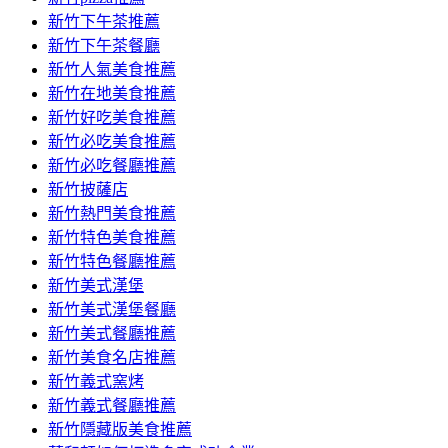
容
新竹下午茶推薦
新竹下午茶餐廳
新竹人氣美食推薦
新竹在地美食推薦
新竹好吃美食推薦
新竹必吃美食推薦
新竹必吃餐廳推薦
新竹披薩店
新竹熱門美食推薦
新竹特色美食推薦
新竹特色餐廳推薦
新竹美式漢堡
新竹美式漢堡餐廳
新竹美式餐廳推薦
新竹美食名店推薦
新竹義式窯烤
新竹義式餐廳推薦
新竹隱藏版美食推薦