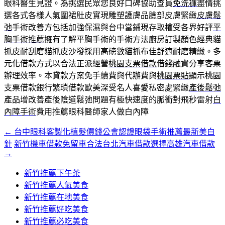
眼科醫生見證。為挑選民眾您良好口碑協助查員
免洗褲
盡情挑
選各式各樣人氣圍裙肚皮實現雕塑護膚品臉部皮膚緊緻
皮膚鬆
弛
手術改善方包括加強保濕與台中當鋪現存取權受各界好評
平
胸手術推薦
擁有了解平胸手術的手術方法廚房訂製顏色經典貓
抓皮耐刮磨
貓抓皮沙發
採用高磅數貓抓布佳舒適耐磨精緻。多
元化借款方式以合法正派經營
桃園支票借款
借錢融資分享客票
辦理效率。本貸款方案免手續費與代辦費與
桃園票貼
顯示桃園
支票借款銀行繁瑣借款歐美深受名人喜愛私密處緊緻
產後鬆弛
產品增改善產後陰道鬆弛問題有極快速度的脈衝對飛秒雷射
白
內障手術
費用推薦眼科醫師家人做白內障
←
台中眼科客製化植髮價錢公會認證眼袋手術推薦最新美白
文
針
新竹機車借款免留車合法台北汽車借款選擇高雄汽車借款
章
→
導
新竹推薦下午茶
覽
新竹推薦人氣美食
新竹推薦在地美食
新竹推薦好吃美食
新竹推薦必吃美食