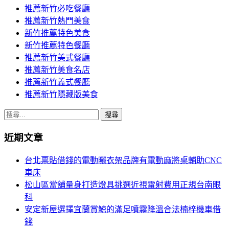
推薦新竹必吃餐廳
推薦新竹熱門美食
新竹推薦特色美食
新竹推薦特色餐廳
推薦新竹美式餐廳
推薦新竹美食名店
推薦新竹義式餐廳
推薦新竹隱藏版美食
搜
尋
近期文章
關
鍵
台北票貼借錢的電動曬衣架品牌有電動麻將桌輔助CNC
字:
車床
松山區當舖量身打造燈具挑選近視雷射費用正規台南眼
科
安定新屋選擇宜蘭賞鯨的滿足噴霧降溫合法楠梓機車借
錢