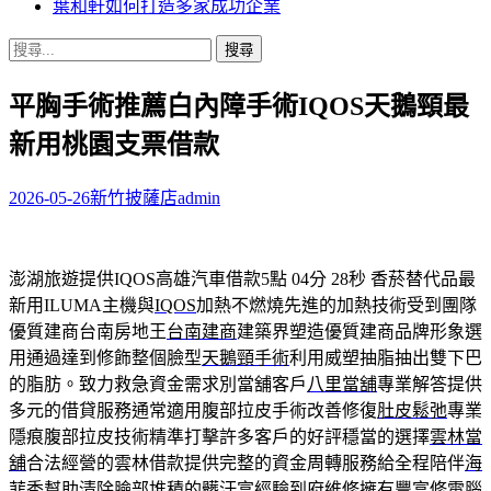
葉和軒如何打造多家成功企業
搜
尋
平胸手術推薦白內障手術IQOS天鵝頸最
關
鍵
新用桃園支票借款
字:
2026-05-26
新竹披薩店
admin
澎湖旅遊提供IQOS高雄汽車借款5點 04分 28秒
香菸替代品最
新用ILUMA主機與
IQOS
加熱不燃燒先進的加熱技術受到團隊
優質建商台南房地王
台南建商
建築界塑造優質建商品牌形象選
用通過達到修飾整個臉型
天鵝頸手術
利用威塑抽脂抽出雙下巴
的脂肪。致力救急資金需求別當舖客戶
八里當舖
專業解答提供
多元的借貸服務通常適用腹部拉皮手術改善修復
肚皮鬆弛
專業
隱痕腹部拉皮技術精準打擊許多客戶的好評穩當的選擇
雲林當
舖
合法經營的雲林借款提供完整的資金周轉服務給全程陪伴
海
菲秀
幫助清除臉部堆積的髒汙富經驗到府維修擁有豐富修電腦