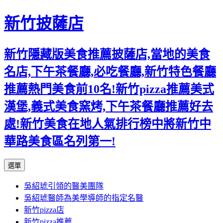
新竹披薩店
新竹隱藏版美食推薦披薩店,當地的美食
名店,下午茶餐廳,必吃餐廳,新竹特色餐廳
推薦熱門美食前10名!新竹pizza推薦美式
漢堡,義式美食窯烤,下午茶餐廳推薦好去
處!新竹美食在地人氣排行榜中將新竹中
華路美食區名列第一!
跳
選單
至
吳紹琥引領的醫美團隊
主
吳紹琥醫師為美學導師的指定名醫
要
新竹pizza店
內
新竹pizza推薦