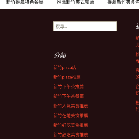
導
新竹推薦特色餐廳
推薦新竹美式餐廳
推薦新竹美食
覽
搜
尋
關
鍵
字:
分類
新竹pizza店
新竹pizza推薦
新竹下午茶推薦
新竹下午茶餐廳
新竹人氣美食推薦
新竹在地美食推薦
新竹好吃美食推薦
新竹必吃美食推薦