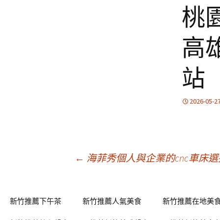
桃
高
站
2026-05-2
文
←
海菲秀個人與企業的cnc車床
章
新竹推薦下午茶
新竹推薦人氣美食
新竹推薦在地美