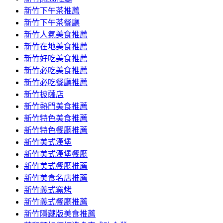
容
新竹下午茶推薦
新竹下午茶餐廳
新竹人氣美食推薦
新竹在地美食推薦
新竹好吃美食推薦
新竹必吃美食推薦
新竹必吃餐廳推薦
新竹披薩店
新竹熱門美食推薦
新竹特色美食推薦
新竹特色餐廳推薦
新竹美式漢堡
新竹美式漢堡餐廳
新竹美式餐廳推薦
新竹美食名店推薦
新竹義式窯烤
新竹義式餐廳推薦
新竹隱藏版美食推薦