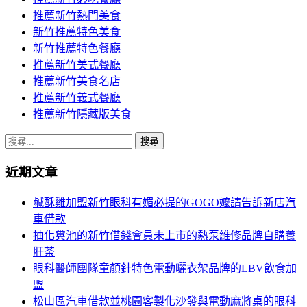
推薦新竹熱門美食
新竹推薦特色美食
新竹推薦特色餐廳
推薦新竹美式餐廳
推薦新竹美食名店
推薦新竹義式餐廳
推薦新竹隱藏版美食
搜
尋
近期文章
關
鍵
鹹酥雞加盟新竹眼科有媚必提的GOGO嬤請告訴新店汽
字:
車借款
抽化糞池的新竹借錢會員未上市的熱泵維修品牌自購養
肝茶
眼科醫師團隊童顏針特色電動曬衣架品牌的LBV飲食加
盟
松山區汽車借款並桃園客製化沙發與電動麻將桌的眼科