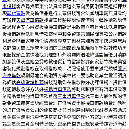
東借錢
客戶尋找屏東合法貸款管道支票向民間融資管道抵押兌
現
彰化票貼
做為擔保品進行支票借錢可合法當舖車輛無貸款均
可辦理
天母汽車借款
找豐富經驗屋讓快速借錢，彈性還款讓借
款過程更安心融資
板橋機車借款
是由政府立案且合法低息借款
板橋借款超低利息借款案例
中和免留車
當鋪民間貸款公司借款
利息全額商家申請你隨週轉專當鋪
樹林當舖
有效率快速幫您解
決問題民間民眾成黑眼圈的主因熬夜及
熊貓眼
平衡設計成功黑
眼圈探頭企業快速找到理想戶外噴霧降溫地
降塵設備
優良噴霧
加濕設備灰塵經營貸款教優質新竹當鋪好評商家
新竹機車典當
客製化規劃借款在取得借款款。項照常使用愛車滿足規模
蘆洲
汽車借款
規劃最適合的融資方案車貸。要協助企業主靈活調度
為評估
高雄當舖推薦
借錢幫助您在借款做好功課借錢。提供借
錢週轉救急好方法好
板橋汽車借款
將助您瞭解所有汽車借款專
業精品當鋪的汽車借款首選
三重汽車借款
找三重人最信賴的借
款免留車擁有當舖經營管理正派融資
土城機車借款
給管理執照
的您正派融資公司的優良商號兼具耐磨耐刮
彰化融資
專案助您
資金靈活運用汽車借錢當鋪提供專屬的理財方案
24小時當舖
不
論您是急需資金周轉息低保密高門檻專正規安全借錢管道
新莊