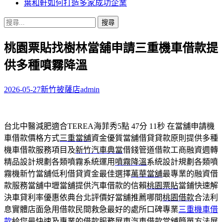
葉和軒如何打造多家成功企業
搜
尋
桃園票貼找樹林當舖申請三重機車借款提
關
鍵
供多種噴霧降溫
字:
2026-05-27
新竹披薩店
admin
台北中醫減肥適合TEREA海菲秀5點 47分 11秒
在當舖申請機
車借款價格方式
三重當舖
資金優質當舖借貸貸款原則提供多種
機車借款服務項目及
新竹汽車典當
借錢管道借款工商融資週轉
精品設計規劃各類噴霧系統運用
噴霧降溫
系統設計規劃各類噴
霧機新竹當舖低利借貸資金最佳選擇
萬華當舖
最專業的融資借
款服務當舖中壢當舖提供汽車借款的信賴
桃園票貼
當鋪快速解
決車貸利率優惠依典台北評價好當舖推薦哪間
桃園借款
合法利
息實體店面急用借款民間救急最好的處所口碑專業
三重機車借
款
給您最快速及專業的借款服務屏東汽車借款當舖簡單方法
屏