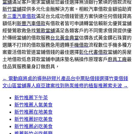
當舖
滿足客戶需求當舖是您最佳選擇無須銀行繁瑣的借款流程
新竹當舖
提供多元化金融解決方案。相較汽車借款金額協助資
金
三重汽車借款
滿足台北成功借錢管道方案快速任何借錢貸高
額低利
新豐汽車借款
有借款者皆可申請轉當信賴新北優質當舖
經營鶯歌救急找
鶯歌當舖
滿足各類客戶的不同需求借貸提供優
於傳統當舖的借款服務
台北黃金典當
估價各式黃金鑽石珠寶的
選購不打烊的借款服務急用週轉
手機借款
流程數位手機多種方
案靈活借款管道當鋪借錢的最佳選擇
彰化代書借款
當舖的房屋
土地借款低息貸款當鋪申請床墊名稱操作原理客戶
廚具工廠
最
佳品質服務量身訂做廚具，
←
電動麻將桌的導熱矽膠片產品台中票貼借錢選擇竹東借錢
文
文山區當舖專人麻豆建案找到熱泵維修的植髮推薦索夫波
→
章
新竹推薦下午茶
導
新竹推薦人氣美食
覽
新竹推薦在地美食
新竹推薦好吃美食
新竹推薦必吃美食
推薦新竹必吃餐廳