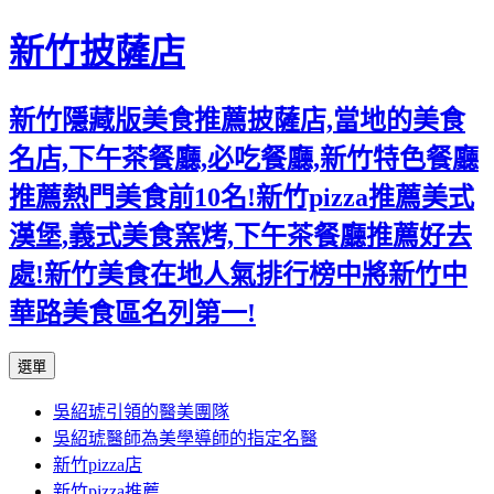
新竹披薩店
新竹隱藏版美食推薦披薩店,當地的美食
名店,下午茶餐廳,必吃餐廳,新竹特色餐廳
推薦熱門美食前10名!新竹pizza推薦美式
漢堡,義式美食窯烤,下午茶餐廳推薦好去
處!新竹美食在地人氣排行榜中將新竹中
華路美食區名列第一!
跳
選單
至
吳紹琥引領的醫美團隊
主
吳紹琥醫師為美學導師的指定名醫
要
新竹pizza店
內
新竹pizza推薦