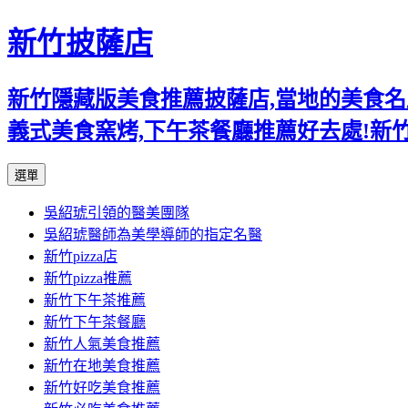
新竹披薩店
新竹隱藏版美食推薦披薩店,當地的美食名店,
義式美食窯烤,下午茶餐廳推薦好去處!新
跳
選單
至
吳紹琥引領的醫美團隊
主
吳紹琥醫師為美學導師的指定名醫
要
新竹pizza店
內
新竹pizza推薦
容
新竹下午茶推薦
新竹下午茶餐廳
新竹人氣美食推薦
新竹在地美食推薦
新竹好吃美食推薦