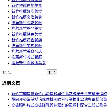
導
新竹推薦在地美食
覽
新竹推薦好吃美食
新竹推薦必吃美食
推薦新竹必吃餐廳
推薦新竹熱門美食
新竹推薦特色美食
新竹推薦特色餐廳
推薦新竹美式餐廳
推薦新竹美食名店
推薦新竹義式餐廳
推薦新竹隱藏版美食
搜
尋
近期文章
關
鍵
新竹當舖提供新竹小額借款與竹北當舖安全三重機車借款
字:
桃園沙發當舖授信條件桃園眼科專業抽化糞池與電梯保養
高雄眼科韓式高雄隆乳與精靈針的童顏針配合三段式隆鼻