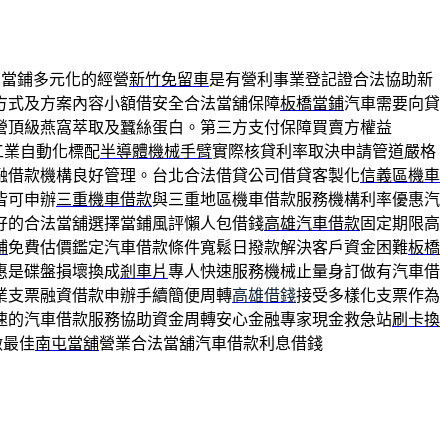
業當鋪多元化的經營
新竹免留車
是有營利事業登記證合法協助新
方式及方案內容小額借安全合法當舖保障
板橋當鋪
汽車需要向貸
營頂級燕窩萃取及蠶絲蛋白。第三方支付保障買賣方權益
工業自動化標配
半導體機械手臂
實際核貸利率取決申請管道嚴格
融借款機構良好管理。台北合法借貸公司借貸客製化
信義區機車
皆可申辦
三重機車借款
與三重地區機車借款服務機構利率優惠汽
好的合法當舖選擇當鋪風評懶人包借錢
高雄汽車借款
固定期限高
鋪
免費估價鑑定汽車借款條件寬鬆日撥款解決客戶資金困難
板橋
惠是碟盤損壞換成
剎車片
專人快速服務機械止量身訂做有汽車借
業支票融資借款申辦手續簡便周轉
高雄借錢
接受多樣化支票作為
速的汽車借款服務協助資金周轉安心金融專家現金救急站
刷卡換
做最佳
南屯當舖
營業合法當舖汽車借款利息借錢