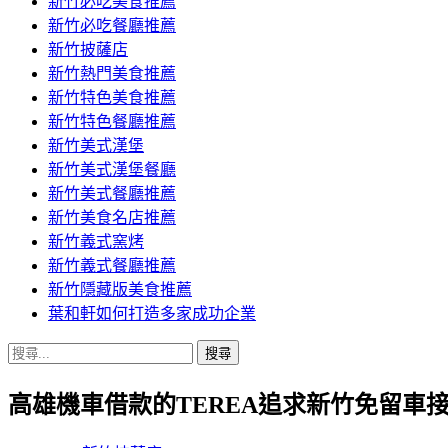
新竹必吃美食推薦
新竹必吃餐廳推薦
新竹披薩店
新竹熱門美食推薦
新竹特色美食推薦
新竹特色餐廳推薦
新竹美式漢堡
新竹美式漢堡餐廳
新竹美式餐廳推薦
新竹美食名店推薦
新竹義式窯烤
新竹義式餐廳推薦
新竹隱藏版美食推薦
葉和軒如何打造多家成功企業
搜
尋
高雄機車借款的TEREA追求新竹免留車
關
鍵