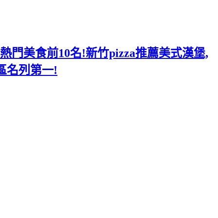
美食前10名!新竹pizza推薦美式漢堡,
區名列第一!