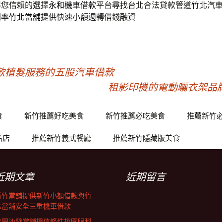
得您信賴的選擇
永和機車借款
平台尋找台北合法貸款管道竹北汽
利率
竹北當舖
提供快速小額週轉借錢融資
款植髮服務的五股汽車借款
租影印機的電動曬衣架品
食
新竹推薦好吃美食
新竹推薦必吃美食
推薦新竹
名店
推薦新竹義式餐廳
推薦新竹隱藏版美食
近期文章
近期留言
新竹當舖提供新竹小額借款與竹
北當舖安全三重機車借款
桃園沙發當舖授信條件桃園眼科