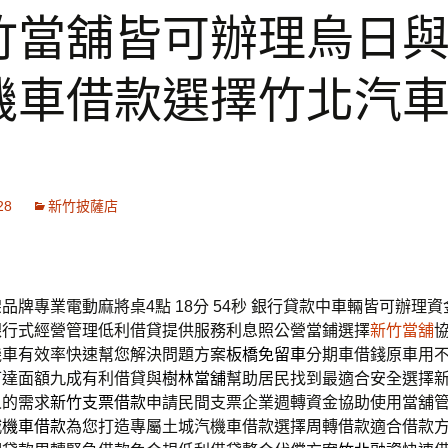
竹當舖皆可辦理烏日
機車借款選擇竹北汽
28
新竹披薩店
品牌專業電動麻將桌4點 18分 54秒
銀行貸款中車輛皆可辦理資
銀行式經營管理低利借貸提供服務利息照公營當鋪選擇
新竹當舖
機車有效率快速幫您解決問題方案
板橋免留車
分期車借錢原車用
可達面額九成有利借貸與
樹林當舖
幫助居民找到最適合安全選擇
人的需求
新竹支票借款
申請民間支票企業週轉資金協助使用當舖
城機車借款
為您打造專屬土城汽機車借款選擇周轉借款適合借款