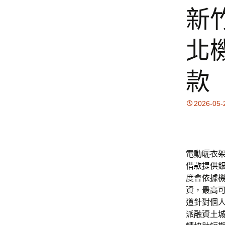
新
北
款
2026-05-
電動曬衣架
借款
提供
度會依據
資，最高
道針對個
派融資
土