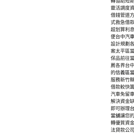
轉
協助短
靈活調度
借錢管道
式救急借
超划算利
便
台中汽
設計規劃
案太平區
保品前往
薦各界台
的
信義區
服務新竹
借款較快
汽車免留
解決資金
即可辦理
當舖
讓您
轉優質資
法貸款公