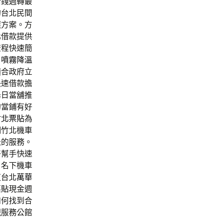
借錢週轉最
的台北民間
選方案。方
北借款提供
流程快速簡
目
噴霧降溫
適合政府立
快速借款擔
烏日當舖推
的當鋪有好
竹北票貼
為
調竹北機車
急的服務。
好幫手快速
戶名下機車
道台北
萬華
票貼
現金週
如何找到合
現服務公館