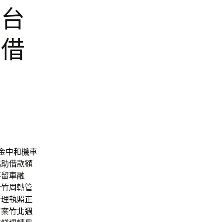
與台
車借
金
中和機車
協助借款額
不留車融
新竹周轉管
管理執照正
方案
竹北週