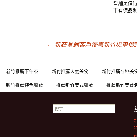
當舖是值
車有保品
文
←
新莊當鋪客戶優惠新竹機車借
章
新竹推薦下午茶
新竹推薦人氣美食
新竹推薦在地美
導
新竹推薦特色餐廳
推薦新竹美式餐廳
推薦新竹美食
覽
搜
尋
關
鍵
字: