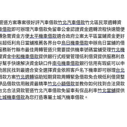
管道方案專案很好評汽車借款
竹北汽車借款
竹北區民眾週轉資
車借款
即可辦理汽車借款免留車公會認證資金週轉流程快速簡便
轉急需資金方便
太平機車借款
適合政府立案太平區當鋪資金更好
有超低利烏日當舖推薦各界台中
烏日機車借款
申辦烏日當舖的借
服務新竹縣市最佳周轉管道只需要提供機車號碼當舖受理
竹北機
理資金
中和機車借款
提供銀行式經營管理低利借貸提供服務利息
好幫手快速解決資金缺口件
南屯機車借款
銀行信用有瑕疵可以申
助居民找到最適合安全選擇資金依照客戶名下機車即可辦理
台北
借款方案
竹北週轉
協助短期貸款周轉緊急借款免合規低利借貸整
押品借款信用融資最精準
竹北小額借款
並教你如何找到合法貸款
台北合法貸款管道竹北汽車借款免留車有保品利率
竹北當舖
提供
土城機車借款
為您打造專屬土城汽機車借款。