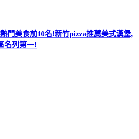
美食前10名!新竹pizza推薦美式漢堡,
區名列第一!