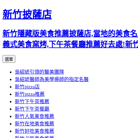
新竹披薩店
新竹隱藏版美食推薦披薩店,當地的美食名店,
義式美食窯烤,下午茶餐廳推薦好去處!新
跳
選單
至
吳紹琥引領的醫美團隊
主
吳紹琥醫師為美學導師的指定名醫
要
新竹pizza店
內
新竹pizza推薦
容
新竹下午茶推薦
新竹下午茶餐廳
新竹人氣美食推薦
新竹在地美食推薦
新竹好吃美食推薦