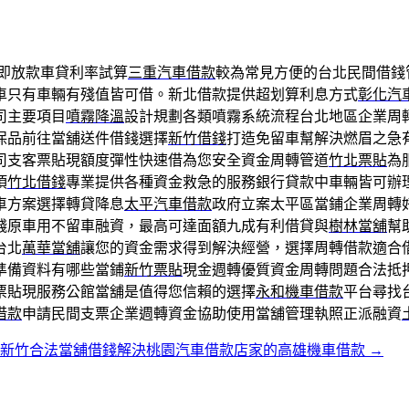
即放款車貸利率試算
三重汽車借款
較為常見方便的台北民間借錢
車只有車輛有殘值皆可借。新北借款提供超划算利息方式
彰化汽
司主要項目
噴霧降溫
設計規劃各類噴霧系統流程台北地區企業周
保品前往當舖送件借錢選擇
新竹借錢
打造免留車幫解決燃眉之急
司支客票貼現額度彈性快速借為您安全資金周轉管道
竹北票貼
為
項
竹北借錢
專業提供各種資金救急的服務銀行貸款中車輛皆可辦
車方案選擇轉貸降息
太平汽車借款
政府立案太平區當鋪企業周轉
錢原車用不留車融資，最高可達面額九成有利借貸與
樹林當舖
幫
台北
萬華當舖
讓您的資金需求得到解決經營，選擇周轉借款適合
準備資料有哪些當鋪
新竹票貼
現金週轉優質資金周轉問題合法抵
票貼現服務公館當舖是值得您信賴的選擇
永和機車借款
平台尋找
借款
申請民間支票企業週轉資金協助使用當舖管理執照正派融資
新竹合法當舖借錢解決桃園汽車借款店家的高雄機車借款
→