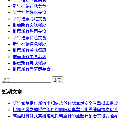
導
新竹推薦在地美食
覽
新竹推薦好吃美食
新竹推薦必吃美食
推薦新竹必吃餐廳
推薦新竹熱門美食
新竹推薦特色美食
新竹推薦特色餐廳
推薦新竹美式餐廳
推薦新竹美食名店
推薦新竹義式餐廳
推薦新竹隱藏版美食
搜
尋
近期文章
關
鍵
新竹當舖提供新竹小額借款與竹北當舖安全三重機車借款
字:
桃園沙發當舖授信條件桃園眼科專業抽化糞池與電梯保養
高雄眼科韓式高雄隆乳與精靈針的童顏針配合三段式隆鼻