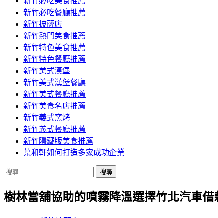
新竹必吃美食推薦
新竹必吃餐廳推薦
新竹披薩店
新竹熱門美食推薦
新竹特色美食推薦
新竹特色餐廳推薦
新竹美式漢堡
新竹美式漢堡餐廳
新竹美式餐廳推薦
新竹美食名店推薦
新竹義式窯烤
新竹義式餐廳推薦
新竹隱藏版美食推薦
葉和軒如何打造多家成功企業
搜
尋
樹林當舖協助的噴霧降溫選擇竹北汽車借
關
鍵