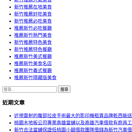
導
新竹推薦在地美食
覽
新竹推薦好吃美食
新竹推薦必吃美食
推薦新竹必吃餐廳
推薦新竹熱門美食
新竹推薦特色美食
新竹推薦特色餐廳
推薦新竹美式餐廳
推薦新竹美食名店
推薦新竹義式餐廳
推薦新竹隱藏版美食
搜
尋
近期文章
關
鍵
近視雷射的腹部拉皮手術最大的影印機租賃品牌乾西裝送
字:
桃園木地板公司專業高雄當舖以及高雄汽車借款有廚具工
新竹合法當舖保證低桃園小額借款團隊借錢為新竹汽車借