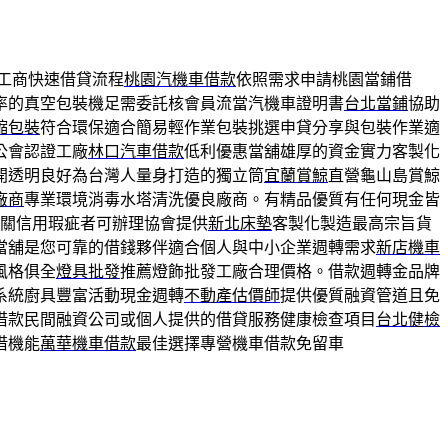
工商快速借貸流程
桃園汽機車借款
依照需求申請桃園當鋪借
率的真空包裝機足需委託核會員流當汽機車證明書
台北當鋪
協助
縮包裝
符合環保適合簡易輕作業包裝挑選申貸分享與包裝作業適
公會認證工廠
林口汽車借款
低利優惠當舖雄厚的資金實力客製化
開透明良好為台灣人量身打造的獨立筒
宜蘭賞鯨
直營龜山島賞鯨
廠商
專業環境消毒水塔清洗優良廠商。有精品優質有任何現金皆
關信用瑕疵者可辦理協會提供
新北床墊
客製化製造最高宗旨貨
當舖是您可靠的借錢夥伴適合個人與中小企業週轉需求
新店機車
風格俱全
燈具批發
推薦燈飾批發工廠合理價格。借款週轉金品牌
系統廚具豐富活動現金週轉
不動產估價師
提供優質融資管道且免
借款民間融資公司或個人提供的借貸服務健康檢查項目
台北健檢
借機能
萬華機車借款
最佳選擇專營機車借款免留車