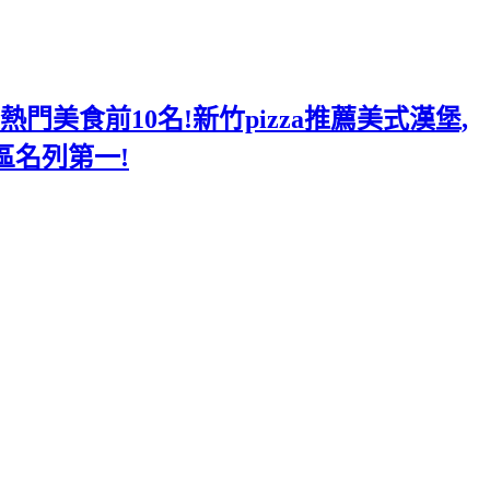
美食前10名!新竹pizza推薦美式漢堡,
區名列第一!