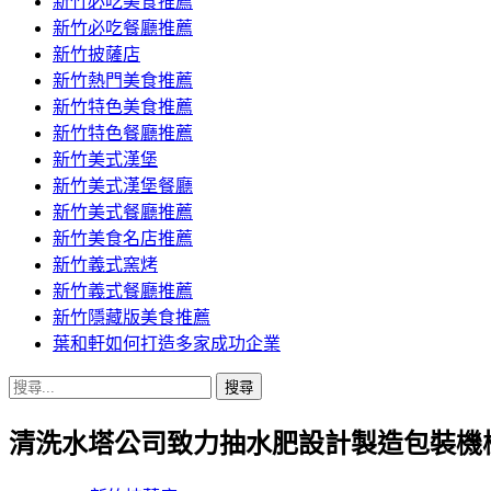
新竹必吃美食推薦
新竹必吃餐廳推薦
新竹披薩店
新竹熱門美食推薦
新竹特色美食推薦
新竹特色餐廳推薦
新竹美式漢堡
新竹美式漢堡餐廳
新竹美式餐廳推薦
新竹美食名店推薦
新竹義式窯烤
新竹義式餐廳推薦
新竹隱藏版美食推薦
葉和軒如何打造多家成功企業
搜
尋
清洗水塔公司致力抽水肥設計製造包裝機
關
鍵