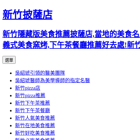
新竹披薩店
新竹隱藏版美食推薦披薩店,當地的美食名店,
義式美食窯烤,下午茶餐廳推薦好去處!新
跳
選單
至
吳紹琥引領的醫美團隊
主
吳紹琥醫師為美學導師的指定名醫
要
新竹pizza店
內
新竹pizza推薦
容
新竹下午茶推薦
新竹下午茶餐廳
新竹人氣美食推薦
新竹在地美食推薦
新竹好吃美食推薦