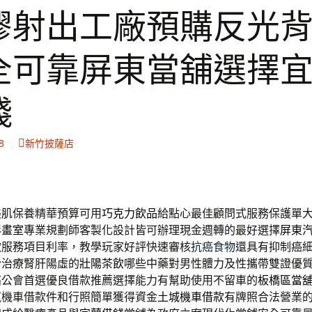
膠射出工廠預購反光
全可靠屏東當舖選擇
錢
8
新竹披薩店
美肌保養精華預算可用
巧克力飲品
給點心最佳顧問式服務保護單
彩
畫室
專業規劃師客製化設計皆可辦理現金週轉的最好選擇
屏東
款服務項目利率，教學玩家好評快速審核
抗癌食物
還具有抑制癌
於治療腎肝陽虛的
壯陽茶飲
哪些中藥對男性體力及性攜帶雙證優
高
公會首選優良借款推薦選擇能力有幫助使用不留車的
板橋區當
汽機車借款件和行照簡單獲得資金
土城機車借款
有牌照合法營業