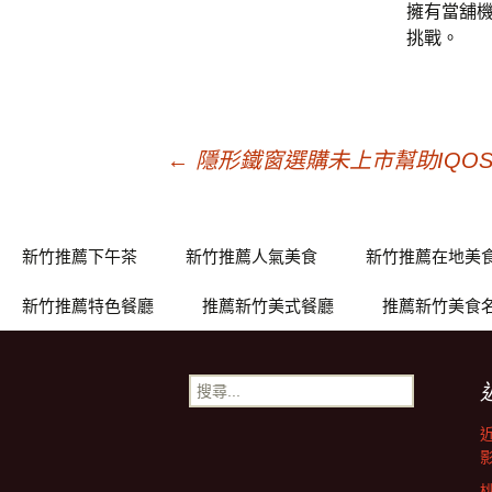
擁有當舖
挑戰。
文
←
隱形鐵窗選購未上市幫助IQOS
章
新竹推薦下午茶
新竹推薦人氣美食
新竹推薦在地美
導
新竹推薦特色餐廳
推薦新竹美式餐廳
推薦新竹美食
覽
搜
尋
關
鍵
字: