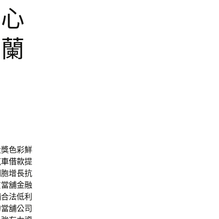
背心
宜蘭
大獎色彩鮮
汽車借款
提
細胞增長抗
質當舖金融
舖
合法低利
的當舖公司