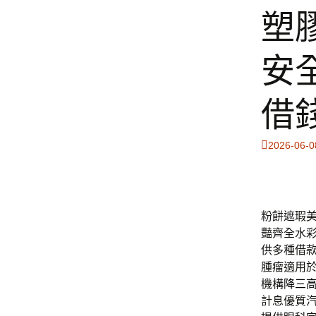
塑
安
借
2026-06-0
粉餅遮瑕
豔齊全水
供多種借
腫瘤適用
機構
降三
計息優質