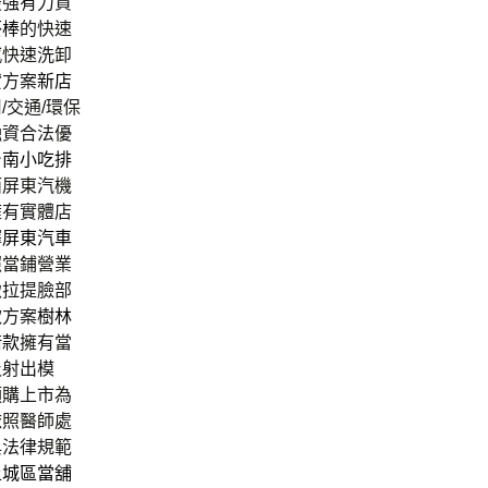
最強有力資
菸棒
的快速
感快速洗卸
貸方案
新店
/交通/環保
融資合法優
台南小吃排
面屏東汽機
擁有實體店
擇
屏東汽車
照當鋪營業
緻拉提臉部
款方案
樹林
借款
擁有當
及射出模
預購上市為
依照醫師處
與法律規範
土城區當舖