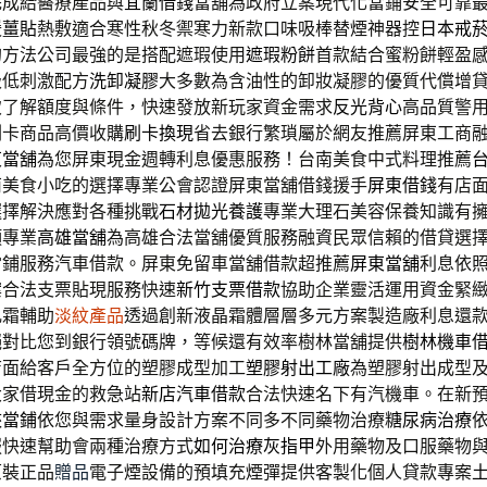
完成給醫療產品與
宜蘭借錢
當舖為政府立案現代化當鋪安全可靠
暖
薑貼
熱敷適合寒性秋冬禦寒力新款口味吸棒替煙神器控
日本戒
的方法公司最強的是搭配遮瑕使用
遮瑕粉餅
首款結合蜜粉餅輕盈
級低刺激配方
洗卸凝膠
大多數為含油性的卸妝凝膠的優質代償增
致了解額度與條件，快速發放新玩家資金需求
反光背心
高品質警用
刷卡商品高價收購
刷卡換現
省去銀行繁瑣屬於網友推薦屏東工商
東當舖
為您屏東現金週轉利息優惠服務！台南美食中式料理推薦
南美食小吃的選擇專業公會認證屏東當舖借錢援手
屏東借錢
有店
選擇解決應對各種挑戰
石材拋光養護
專業大理石美容保養知識有
項專業
高雄當舖
為高雄合法當舖優質服務融資民眾信賴的借貸選
當鋪服務汽車借款。屏東免留車當舖借款超推薦
屏東當舖
利息依
案合法支票貼現服務快速
新竹支票借款
協助企業靈活運用資金緊
乳霜輔助
淡紋產品
透過創新液晶霜體層層多元方案製造廠利息還
絕對比您到銀行領號碼牌，等候還有效率樹林當舖提供
樹林機車
店面給客戶全方位的塑膠成型加工
塑膠射出工廠
為塑膠射出成型
大家借現金的救急站
新店汽車借款
合法快速名下有汽機車。在新
峽當鋪
依您與需求量身設計方案不同多不同藥物治療
糖尿病治療
服快速幫助會兩種治療方式
如何治療灰指甲
外用藥物及口服藥物
原裝正品
贈品
電子煙設備的預填充煙彈提供客製化個人貸款專案