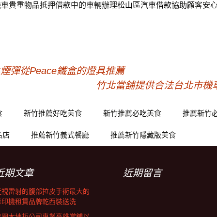
機車貴重物品抵押借款中的車輛辦理
松山區汽車借款
協助顧客安
煙彈從Peace鐵盒的燈具推薦
竹北當舖提供合法台北市機
食
新竹推薦好吃美食
新竹推薦必吃美食
推薦新竹
名店
推薦新竹義式餐廳
推薦新竹隱藏版美食
近期文章
近期留言
近視雷射的腹部拉皮手術最大的
影印機租賃品牌乾西裝送洗
桃園木地板公司專業高雄當舖以