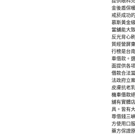
提供眼科
金後盾保
戒菸成功
慕斯黃金
當舖
能大
反光背心
質經營
屏
行榜
是台
車借款。
面提供各
借款
合法
法政府立
皮膚抗老
機車借款
舖有實體
具。皆有
尊借錢
三
方使用口
藥方保證