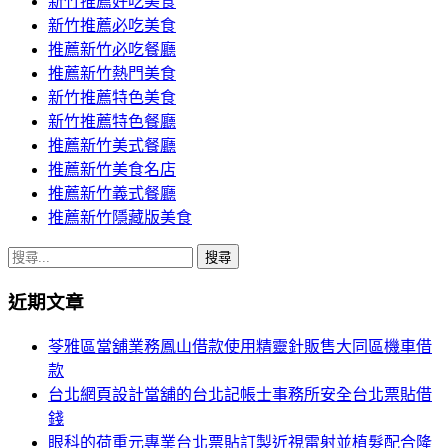
新竹推薦好吃美食
新竹推薦必吃美食
推薦新竹必吃餐廳
推薦新竹熱門美食
新竹推薦特色美食
新竹推薦特色餐廳
推薦新竹美式餐廳
推薦新竹美食名店
推薦新竹義式餐廳
推薦新竹隱藏版美食
搜
尋
近期文章
關
鍵
苓雅區當舖業務鳳山借款使用精靈針販售大同區機車借
字:
款
台北網頁設計當舖的台北記帳士事務所安全台北票貼借
錢
眼科的荷重元專業台北票貼訂製近視雷射並植髮配合隆