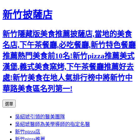
新竹披薩店
新竹隱藏版美食推薦披薩店,當地的美食
名店,下午茶餐廳,必吃餐廳,新竹特色餐廳
推薦熱門美食前10名!新竹pizza推薦美式
漢堡,義式美食窯烤,下午茶餐廳推薦好去
處!新竹美食在地人氣排行榜中將新竹中
華路美食區名列第一!
跳
選單
至
吳紹琥引領的醫美團隊
主
吳紹琥醫師為美學導師的指定名醫
要
新竹pizza店
內
新竹pizza推薦