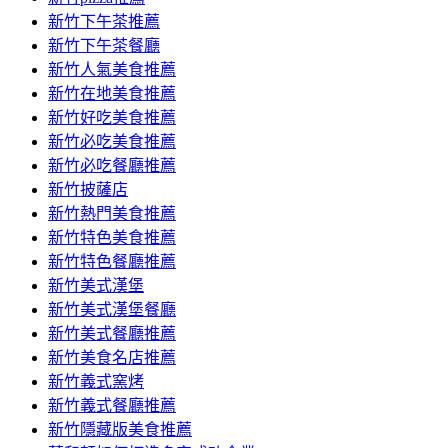
容
新竹下午茶推薦
新竹下午茶餐廳
新竹人氣美食推薦
新竹在地美食推薦
新竹好吃美食推薦
新竹必吃美食推薦
新竹必吃餐廳推薦
新竹披薩店
新竹熱門美食推薦
新竹特色美食推薦
新竹特色餐廳推薦
新竹美式漢堡
新竹美式漢堡餐廳
新竹美式餐廳推薦
新竹美食名店推薦
新竹義式窯烤
新竹義式餐廳推薦
新竹隱藏版美食推薦