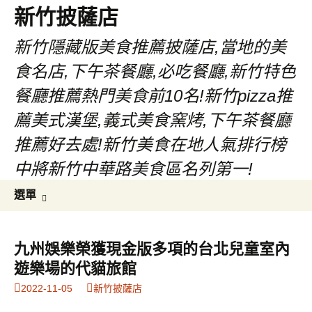
新竹披薩店
新竹隱藏版美食推薦披薩店,當地的美
食名店,下午茶餐廳,必吃餐廳,新竹特色
餐廳推薦熱門美食前10名!新竹pizza推
薦美式漢堡,義式美食窯烤,下午茶餐廳
推薦好去處!新竹美食在地人氣排行榜
中將新竹中華路美食區名列第一!
跳
搜
選單
至
尋
主
關
要
鍵
九州娛樂榮獲現金版多項的台北兒童室內
內
字:
遊樂場的代貓旅館
容
2022-11-05
新竹披薩店