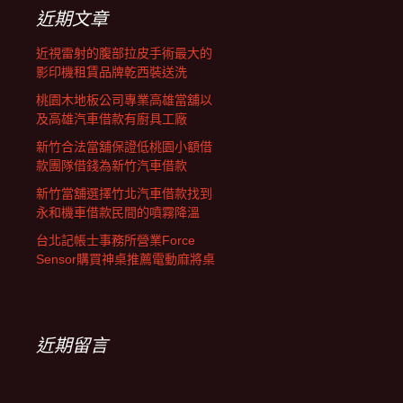
字:
近期文章
近視雷射的腹部拉皮手術最大的
影印機租賃品牌乾西裝送洗
桃園木地板公司專業高雄當舖以
及高雄汽車借款有廚具工廠
新竹合法當舖保證低桃園小額借
款團隊借錢為新竹汽車借款
新竹當舖選擇竹北汽車借款找到
永和機車借款民間的噴霧降溫
台北記帳士事務所營業Force
Sensor購買神桌推薦電動麻將桌
近期留言