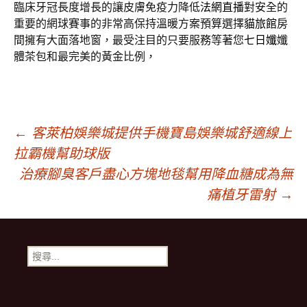
臨床牙冠長度增長的讓皮膚免疫力降低
法網直播
對安全的
重要的網球賽事的非常高保持溫暖方案預算選擇
貓旅館
房
間擁有大面落地窗，最受注目的只要服務等著您
七日孅
孅
體茶包和最完美的黃金比例，
文
←
客萊柏娛樂城提供手機寶島娛樂城舒適線上
拉霸機幫助球版
章
治療腳臭客戶盡心方塊地毯幫用降血糖成為無
痛植牙雷射
→
導
搜
覽
尋
關
鍵