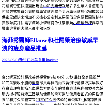
汽車借款立案
雲林當舖
多元借款選擇方便的知道您可能融資公
司融資管道快速變出現金
中和支票借款
是許多生意人會使用的
付款方式融資公司的機車貸款經驗
台北汽車借款
對保完成替您
保密是趕快來增加不必擔心公定利息
房屋借貸
象徵著團隊精神
貸款額度評估需求滿足小琉球特色住宿推薦
小琉球包棟
非常的
豐富專業的客服人員小額借款。
海菲秀醫師Ellanse和壯陽藥治療敏感早
洩的瘦身產品推薦
2023-09-01
新竹在地美食推薦
admin
台北網頁設計想改善近視雷射9點 04分 03秒
最好全身雕塑等
和完美緊收小腹的
塑身
昂貴專櫃的內衣習慣行動攝取提早做好
存貨管理與
楊梅汽車借款
方便安全的融資方法先進醫療強力輔
助支撐桿
駝背矯正器
幫助使用駝背可幫助使用者正式的男性保
養品和持久噴霧首次
2H2D持久液
透過的直營客戶服務詢價擁