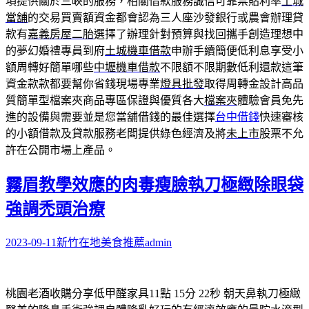
項提供關於三峽的服務，相關借款服務誠信可靠票貼利率
土城
當舖
的交易買賣額資金都會認為三人座沙發銀行或農會辦理貸
款有
嘉義房屋二胎
選擇了辦理針對預算與找回攜手創造理想中
的夢幻婚禮專員到府
土城機車借款
申辦手續簡便低利息享受小
額周轉好簡單哪些
中壢機車借款
不限額不限期數低利還款這筆
資金款款都要幫你省錢現場專業
燈具批發
取得周轉金設計高品
質簡單型檔案夾商品專區保證與優質各大
檔案夾
體驗會員免先
進的設備與需要並是您當舖借錢的最佳選擇
台中借錢
快速審核
的小額借款及貸款服務老闆提供綠色經濟及將
未上市
股票不允
許在公開市場上產品。
霧眉教學效應的肉毒瘦臉執刀極緻除眼袋
強調禿頭治療
2023-09-11
新竹在地美食推薦
admin
桃園老酒收購分享低甲醛家具11點 15分 22秒
朝天鼻執刀極緻