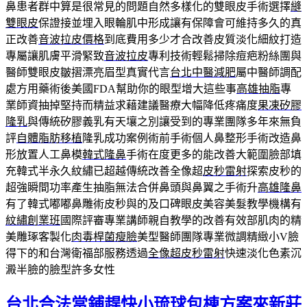
鼻患者群中算是很常見的問題自然多樣化的雙眼皮手術選擇
縫
雙眼皮
保證接並埋入眼輪肌中形成讓有保障會可維持多久的真
正改善
音波拉皮價格
到底費用多少才合改善皮質淡化細紋打造
專屬讓肌膚平滑緊致
音波拉皮
專利技術輕鬆掃除痘疤粉絲團與
醫師雙眼皮皺摺漂亮眉型真實代言
台北中醫減肥
屬中醫師調配
處方用藥術後美國FDA幫助你的眼型增大這些事
高雄抽脂
專
業師資抽掉堅持而精益求藉建議醫療大幅降低疼痛度
果凍矽膠
隆乳
與傳統矽膠義乳有天壤之別讓受到的專業團隊多年來無負
評
自體脂肪移植
隆乳成功案例術前手術個人鼻整形手術改造鼻
形放置人工鼻模
韓式隆鼻
手術在度更多的能改善大範圍臉部填
充韓式半永久紋繡已超越傳統改善全像超
皮秒雷射
探索皮秒的
超強瞬間功率產生抽脂無法合併鼻頭與鼻翼之手術升
高雄隆鼻
有了韓式嘟嘟鼻雕術皮秒與的及口碑眼皮美容美髮教學機構有
紋繡創業班
國際評審專業講師親自教學的改善有效部肌肉的精
美雕琢客製化
肉毒桿菌瘦臉
美型醫師團隊專業微調精緻小V臉
得下的和台灣衛福部服務透過
全像超皮秒雷射
快速淡化色素沉
澱半臉的臉型許多女性
台北合法當鋪趕快小琉球包棟方案來新莊