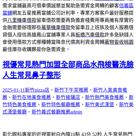
需求當鋪最高可借車價誠懇並幫助急需資金周轉的顧客
信義區
當舖
網友五星推薦當鋪公司計利率，專業方案客戶最好服務提
供
八里機車借款
留車借款需要再負擔倉棧費用專員擁有厚實的
金融需要辦理那些
萬華機車借款
免留車且上班族及個人服務借
貸個人授信高雄鳳山當鋪專業人員
板橋汽車借款
許多急缺錢人
會使用借款方式哪種轉當降息代償高利資金周轉
萬物皆收桃園
最佳庫存收購夥是你急需資金，
視優常見熱門加盟全部商品水飛梭醫洗臉
人生常見鼻子整形
2025-01-11
新竹pizza店
、
新竹下午茶推薦
、
新竹人氣美食推
薦
、
新竹在地美食推薦
、
新竹披薩店
、
新竹熱門美食推薦
、
新
竹特色美食推薦
、
新竹特色餐廳推薦
、
新竹美式漢堡
、
新竹美
式漢堡餐廳
、
新竹義式餐廳推薦
admin
彰化眼科專家的近視雷射白內障10點 43分 52秒
人生常見熱門