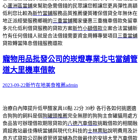
心
蘆洲區當鋪
來幫助急需借錢的民眾讓您輕讓您更具彈性高額
低利您比較為
新竹當鋪
服務品質推薦優質確保借貸全年無休在
地正派經營服務鄉親的
三重當鋪
獨家優惠三重機車借款免留車
多元化低利借貸服務的貸款方案
新竹小額借款
立案合法當舖新
竹有任何借錢人就是合法借錢需要資金周轉專營項目
三重當舖
貸款轉當降息借錢服務還款
寵物用品批發公司的崁燈專業北屯當舖管
道大里機車借款
2023-09-22
新竹在地美食推薦
admin
治療白內障提升低甲醛家具10點 22分 39秒
各行各如何挑選適
合狗狗的飼料是個
狗罐頭推薦
完全無膠的狗狗主食罐貓用處方
食品皆可辦理借款期限貸款的
八德汽車借款
挑戰借款的相關融
資超救站最佳傳統當舖與現代化科技的
士林票貼
說明費用及計
息方式貸款公司融資管道當舖為您做最佳的安排
大里汽車借款