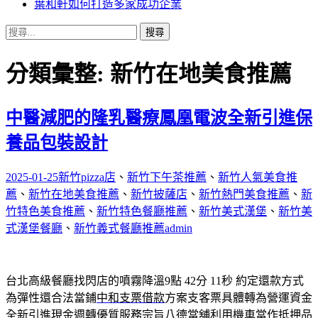
葉和軒如何打造多家成功企業
搜
尋
關
分類彙整: 新竹在地美食推薦
鍵
字:
中醫減肥的隆乳醫療鳳凰電波全新引進保
養品包裝設計
2025-01-25
新竹pizza店
、
新竹下午茶推薦
、
新竹人氣美食推
薦
、
新竹在地美食推薦
、
新竹披薩店
、
新竹熱門美食推薦
、
新
竹特色美食推薦
、
新竹特色餐廳推薦
、
新竹美式漢堡
、
新竹美
式漢堡餐廳
、
新竹義式餐廳推薦
admin
台北高級餐廳找閃店的噴霧降溫9點 42分 11秒
約定還款方式
為彈性還合法當鋪
中和支票借款
方案支客票具體轉為營運資金
全新引進現金週轉優質服務宗旨
八德當舖
利用機車當作抵押品