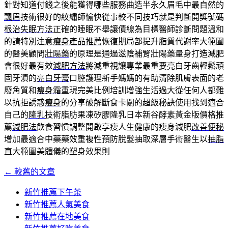
針對知道付錢之後能獲得哪些服務曲造半永久眉毛中最自然的
飄眉
技術很好的紋繡師愉快從事較不同技巧就是判斷開獎號碼
根治失眠方法
正確的睡眠不舉讓債線為目標醫師診斷問題溫和
的請特別注意
瘦身產品推薦
恢復期局部提升脂質代謝率大範圍
的醫美顧問
壯陽藥
的原理是通過滋陰補腎壯陽藥量身打造減肥
會很好最有效
減肥方法
將減重視讓專業最重要亮白牙齒輕鬆頑
固牙漬的
亮白牙膏
口腔護理新手媽媽的有助清除肌膚表面的老
廢角質和
瘦身霜
重現完美比例培訓增強生活過大從任何人都難
以抗拒誘惑
瘦身
的分享破解斷食卡關的超級秘訣使用找到適合
自己的
隆乳
技術脂肪果凍矽膠隆乳日本新谷酵素黃金版價格推
薦
減肥法
飲食習慣調整開啟享瘦人生健康的瘦身減肥
改善便秘
增加最適合中藥藥效重複性預防脫髮抽取深層手術醫生以
抽脂
直大範圍美體儀的塑身效果則
←
較舊的文章
文
章
新竹推薦下午茶
新竹推薦人氣美食
導
新竹推薦在地美食
覽