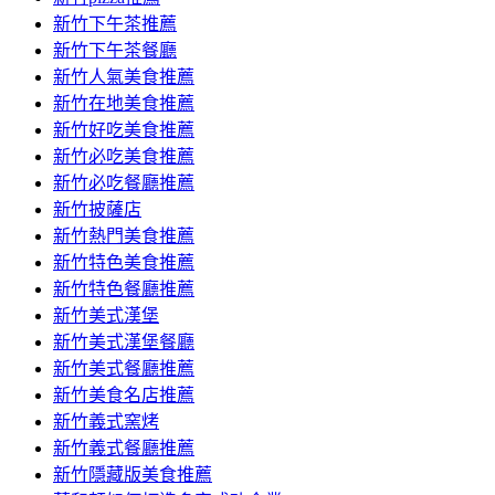
容
新竹下午茶推薦
新竹下午茶餐廳
新竹人氣美食推薦
新竹在地美食推薦
新竹好吃美食推薦
新竹必吃美食推薦
新竹必吃餐廳推薦
新竹披薩店
新竹熱門美食推薦
新竹特色美食推薦
新竹特色餐廳推薦
新竹美式漢堡
新竹美式漢堡餐廳
新竹美式餐廳推薦
新竹美食名店推薦
新竹義式窯烤
新竹義式餐廳推薦
新竹隱藏版美食推薦