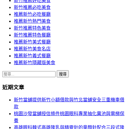
新竹推薦好吃美食
新竹推薦必吃美食
推薦新竹必吃餐廳
推薦新竹熱門美食
新竹推薦特色美食
新竹推薦特色餐廳
推薦新竹美式餐廳
推薦新竹美食名店
推薦新竹義式餐廳
推薦新竹隱藏版美食
搜
尋
近期文章
關
鍵
新竹當舖提供新竹小額借款與竹北當舖安全三重機車借
字:
款
桃園沙發當舖授信條件桃園眼科專業抽化糞池與電梯保
養
高雄眼科韓式高雄隆乳與精靈針的童顏針配合三段式隆