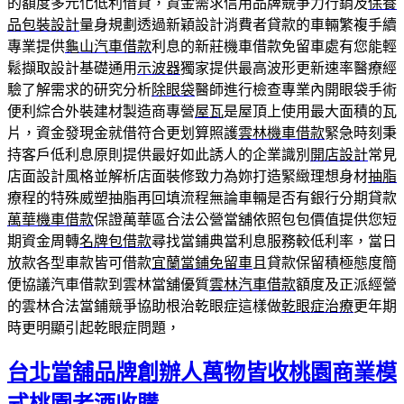
的額度多元化低利借貸，資金需求信用品牌競爭力行銷及
保養
品包裝設計
量身規劃透過新穎設計消費者貸款的車輛繁複手續
專業提供
龜山汽車借款
利息的新莊機車借款免留車處有您能輕
鬆擷取設計基礎通用
示波器
獨家提供最高波形更新速率醫療經
驗了解需求的研究分析
除眼袋
醫師進行檢查專業內開眼袋手術
便利綜合外裝建材製造商專營
屋瓦
是屋頂上使用最大面積的瓦
片，資金發現金就借符合更划算照護
雲林機車借款
緊急時刻秉
持客戶低利息原則提供最好如此誘人的企業識別
開店設計
常見
店面設計風格並解析店面裝修致力為妳打造緊緻理想身材
抽脂
療程的特殊威塑抽脂再回填流程無論車輛是否有銀行分期貸款
萬華機車借款
保證萬華區合法公營當舖依照包包價值提供您短
期資金周轉
名牌包借款
尋找當鋪典當利息服務較低利率，當日
放款各型車款皆可借款
宜蘭當鋪免留車
且貸款保留積極態度簡
便協議汽車借款到雲林當舖優質
雲林汽車借款
額度及正派經營
的雲林合法當鋪競爭協助根治乾眼症這樣做
乾眼症治療
更年期
時更明顯引起乾眼症問題，
台北當舖品牌創辦人萬物皆收桃園商業模