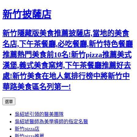
新竹披薩店
新竹隱藏版美食推薦披薩店,當地的美食
名店,下午茶餐廳,必吃餐廳,新竹特色餐廳
推薦熱門美食前10名!新竹pizza推薦美式
漢堡,義式美食窯烤,下午茶餐廳推薦好去
處!新竹美食在地人氣排行榜中將新竹中
華路美食區名列第一!
跳
選單
至
吳紹琥引領的醫美團隊
主
吳紹琥醫師為美學導師的指定名醫
要
新竹pizza店
內
新竹pizza推薦